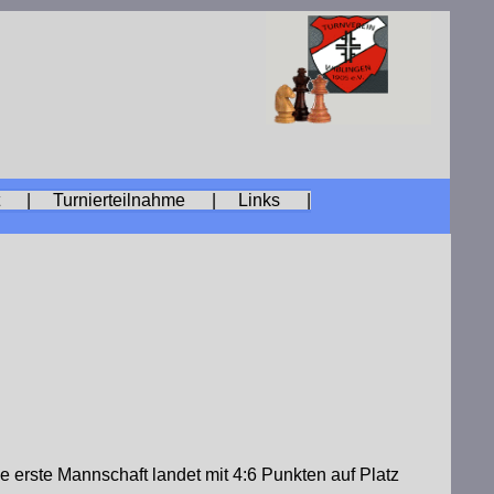
ft |
Turnierteilnahme |
Links |