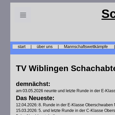
Sc
start |
über uns |
Mannschaftswettkämpfe |